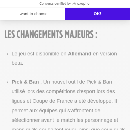
d'améliorer l'expérience joueur. Tous les détails et
Consents certified by
changements sont à retrouver ci-dessous :
I want to choose
OK!
LES CHANGEMENTS MAJEURS :
Le jeu est disponible en
Allemand
en version
beta.
Pick & Ban
: Un nouvel outil de Pick & Ban
utilisé lors des compétitions d'esport lors des
ligues et Coupe de France a été développé. Il
permet aux équipes qui s’affrontent de
sélectionner avant le match les personnage et
maps qu’ils souhaitent jouer, ainsi que ceux qu’ils