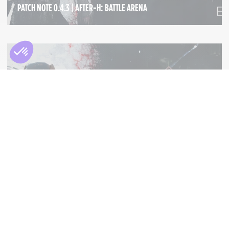
PATCH NOTE 0.4.3 | AFTER-H: BATTLE ARENA
PATCH
NOTES
PATCH NOTE 0.4.5 | BATTLE ARENA ET 1.4.4 MOTD
PATCH