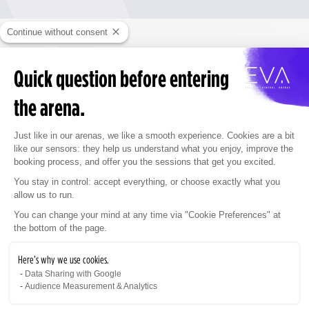
Continue without consent
Quick question before entering
the arena.
NOUVELLE FEATURE
Consent Management Platform: Personaliz
Just like in our arenas, we like a smooth experience. Cookies are a bit
ESPORT
&
CORRECTIFS
like our sensors: they help us understand what you enjoy, improve the
booking process, and offer you the sessions that get you excited.
Et d'autres ajustements et correctifs pour AFTER-H
You stay in control: accept everything, or choose exactly what you
allow us to run.
Axeptio consent
BATTLE ARENA (0.4.11).
You can change your mind at any time via "Cookie Preferences" at
Date de sortie : 14/11/2024
the bottom of the page.
Nous dépl
oyons aujourd’hui un nouveau patch
Here’s why we use cookies.
proposant un nouvel outil de Pick & Ban pour les
Data Sharing with Google
Audience Measurement & Analytics
compétitions, ainsi que divers correctifs afin